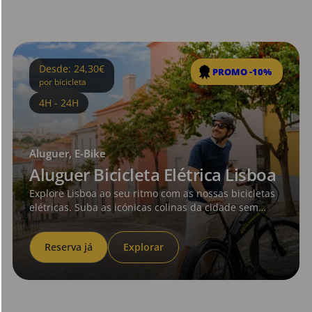
Desde: 24,30€
PROMO -10%
por bicicleta
4H - 24H
Aluguer, E-Bike
Aluguer Bicicleta Elétrica Lisboa
Explore Lisboa ao seu ritmo com as nossas bicicletas
elétricas. Suba as icónicas colinas da cidade sem
esforço e desfrute da liberdade de ver mais com
menos cansaço.
Reserva já
Explorar