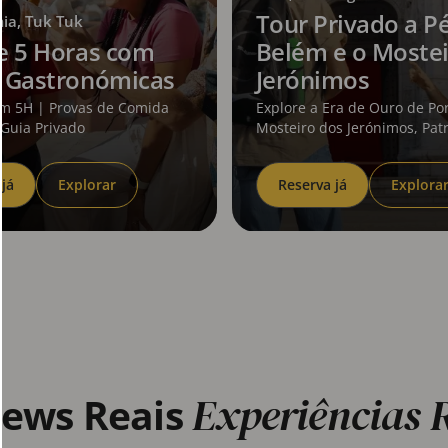
Tour Privado a P
ia, Tuk Tuk
e 5 Horas com
Belém e o Mostei
 Gastronómicas
Jerónimos
em 5H | Provas de Comida
Explore a Era de Ouro de Po
 Guia Privado
Mosteiro dos Jerónimos, Pat
Mundial da UNESCO e ícone
arquitetura manuelina.
 já
Explorar
Reserva já
Explora
Experiências 
iews Reais