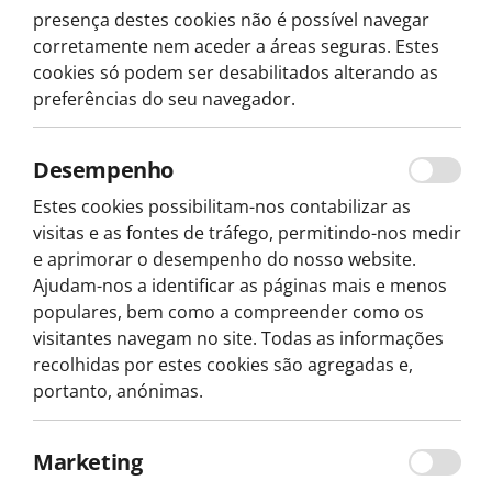
presença destes cookies não é possível navegar
corretamente nem aceder a áreas seguras. Estes
cookies só podem ser desabilitados alterando as
preferências do seu navegador.
Desde: 22,50€
PROMO -10%
por pessoa
3H
Desempenho
Estes cookies possibilitam-nos contabilizar as
visitas e as fontes de tráfego, permitindo-nos medir
Tour, E-Bike
e aprimorar o desempenho do nosso website.
Tour de Bicicleta Elétrica em
Ajudam-nos a identificar as páginas mais e menos
Lisboa: Alfama, Mouraria e
populares, bem como a compreender como os
Graça
visitantes navegam no site. Todas as informações
recolhidas por estes cookies são agregadas e,
Explore Lisboa de bicicleta elétrica! Da Praça do
Comércio a Alfama, Mouraria e Graça, descubra
portanto, anónimas.
miradouros, monumentos e histórias com guias
locais.
Reserva já
Explorar
Marketing