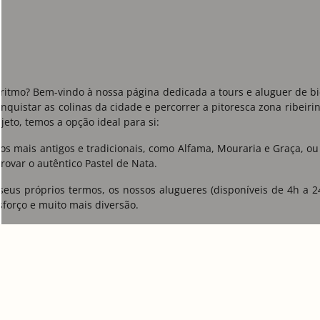
 ritmo? Bem-vindo à nossa página dedicada a tours e aluguer de bic
onquistar as colinas da cidade e percorrer a pitoresca zona ribei
eto, temos a opção ideal para si:
rros mais antigos e tradicionais, como Alfama, Mouraria e Graça, o
ovar o autêntico Pastel de Nata.
 seus próprios termos, os nossos alugueres (disponíveis de 4h a 2
sforço e muito mais diversão.
o de segurança necessário para uma viagem tranquila, dinâmica e 
ntia de melhor preço!