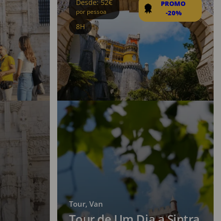
Desde: 52€
PROMO 
por pessoa
-20%
8H
Tour, Van
Tour de Um Dia a Sintra