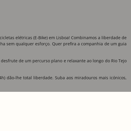
icletas elétricas (E-Bike) em Lisboa! Combinamos a liberdade de
rinha sem qualquer esforço. Quer prefira a companhia de um guia
u desfrute de um percurso plano e relaxante ao longo do Rio Tejo
4h) dão-lhe total liberdade. Suba aos miradouros mais icónicos,
sustentável. Escolha como quer pedalar pela capital, verifique