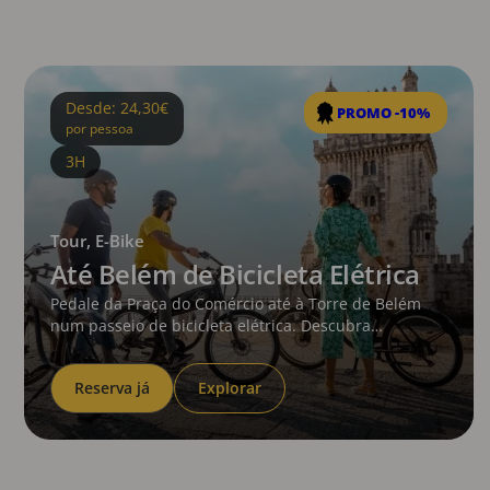
Desde: 24,30€
PROMO -10%
por pessoa
3H
Tour, E-Bike
Até Belém de Bicicleta Elétrica
Pedale da Praça do Comércio até à Torre de Belém
num passeio de bicicleta elétrica. Descubra
monumentos icónicos, prove um delicioso Pastel de
Nata e explore Lisboa de forma única com guias
Reserva já
Explorar
locais.