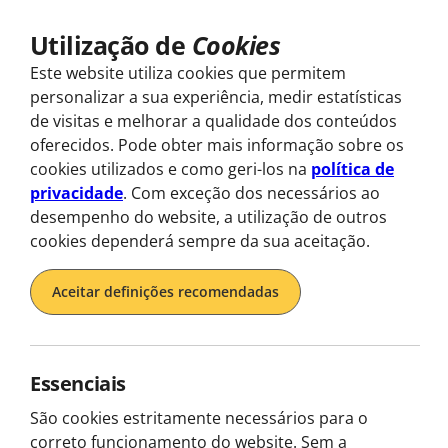
Utilização de
Cookies
Explorar
Este website utiliza cookies que permitem
personalizar a sua experiência, medir estatísticas
de visitas e melhorar a qualidade dos conteúdos
oferecidos. Pode obter mais informação sobre os
Home
Descobre os nossos tours em Lisboa
Tours e Aluguer de E-Bikes 
cookies utilizados e como geri-los na
política de
privacidade
. Com exceção dos necessários ao
desempenho do website, a utilização de outros
cookies dependerá sempre da sua aceitação.
Tours e 
Aceitar definições recomendadas
Essenciais
Pedale pelas colinas de Lisboa sem e
São cookies estritamente necessários para o
correto funcionamento do website. Sem a