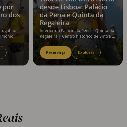
é por
desde Lisboa: Palácio
ro dos
da Pena e Quinta da
Regaleira
rtugal no
Interior do Palácio da Pena | Quinta da
rimónio
Regaleira | Centro histórico de Sintra |
 da
Tempo livre para explorar
r
Reserva já
Explorar
Reais