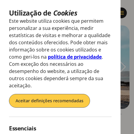
Utilização de
Cookies
Este website utiliza cookies que permitem
personalizar a sua experiência, medir
estatísticas de visitas e melhorar a qualidade
dos conteúdos oferecidos. Pode obter mais
informação sobre os cookies utilizados e
como geri-los na
política de privacidade
.
Com exceção dos necessários ao
desempenho do website, a utilização de
outros cookies dependerá sempre da sua
aceitação.
Aceitar definições recomendadas
Essenciais