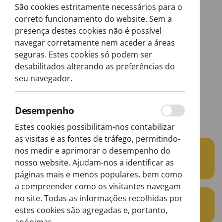
Até Belém de Bicicleta
São cookies estritamente necessários para o
Elétrica
correto funcionamento do website. Sem a
presença destes cookies não é possível
Explore Lisboa à beira-rio
navegar corretamente nem aceder a áreas
seguras. Estes cookies só podem ser
desabilitados alterando as preferências do
seu navegador.
PROMO -10%
4.8
1,823 reviews
Desempenho
Estes cookies possibilitam-nos contabilizar
as visitas e as fontes de tráfego, permitindo-
24,30€
nos medir e aprimorar o desempenho do
Desde
nosso website. Ajudam-nos a identificar as
por pessoa
páginas mais e menos populares, bem como
a compreender como os visitantes navegam
no site. Todas as informações recolhidas por
2-12 pax
estes cookies são agregadas e, portanto,