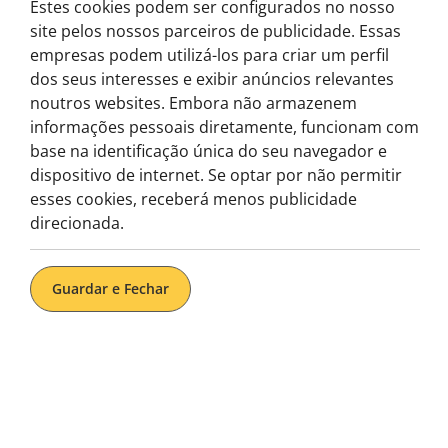
Estes cookies podem ser configurados no nosso
site pelos nossos parceiros de publicidade. Essas
empresas podem utilizá-los para criar um perfil
Tour de Elét
dos seus interesses e exibir anúncios relevantes
noutros websites. Embora não armazenem
informações pessoais diretamente, funcionam com
base na identificação única do seu navegador e
dispositivo de internet. Se optar por não permitir
25€
Desde
esses cookies, receberá menos publicidade
direcionada.
por pessoa
Guardar e Fechar
Garanta o seu bilhete para o Hills T
desde o início do sec. XX, pelos bairr
o Castelo de São Jorge.
Obtenha as melhores fotografias do M