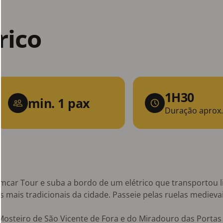
rico
1H30
min. 1 pax
Duração aprox.
ramcar Tour e suba a bordo de um elétrico que transportou 
os mais tradicionais da cidade. Passeie pelas ruelas medievai
osteiro de São Vicente de Fora e do Miradouro das Portas 