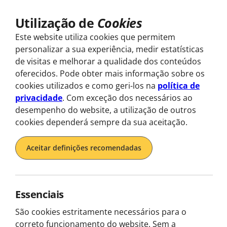
Utilização de
Cookies
Explorar
Este website utiliza cookies que permitem
personalizar a sua experiência, medir estatísticas
de visitas e melhorar a qualidade dos conteúdos
oferecidos. Pode obter mais informação sobre os
Home
Descobre os nossos tours em Lisboa
Tours em Lisboa
Tour de Elé
cookies utilizados e como geri-los na
política de
privacidade
. Com exceção dos necessários ao
desempenho do website, a utilização de outros
cookies dependerá sempre da sua aceitação.
Destaques
Aceitar definições recomendadas
Detalhes
Contatos
Essenciais
São cookies estritamente necessários para o
correto funcionamento do website. Sem a