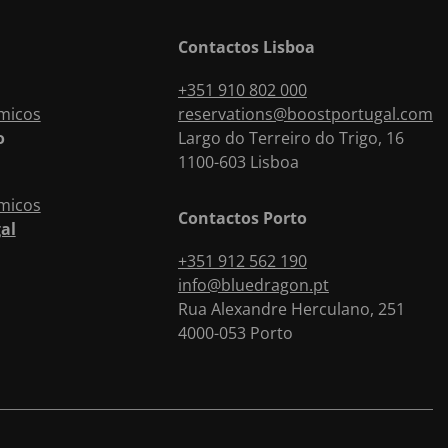
pé?
Contactos Lisboa
 pessoas necessário para a realização do tour?
diomas?
+351 910 802 000
micos
reservations@boostportugal.com
o
Largo do Terreiro do Trigo, 16
tares?
1100-603
Lisboa
micos
Contactos Porto
al
+351 912 562 190
oa?
info@bluedragon.pt
Rua Alexandre Herculano, 251
4000-053
Porto