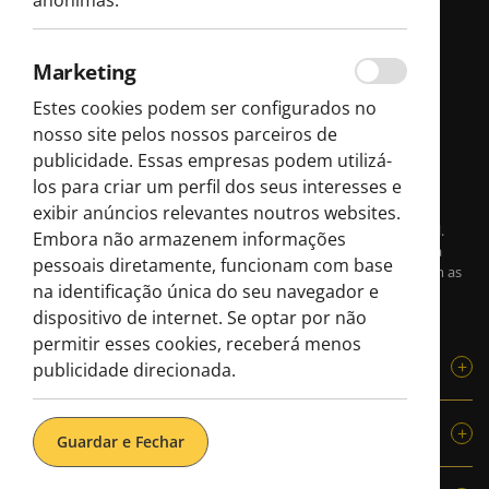
anónimas.
Marketing
Estes cookies podem ser configurados no
nosso site pelos nossos parceiros de
publicidade. Essas empresas podem utilizá-
los para criar um perfil dos seus interesses e
Na Boost Portugal, explorar nunca é passivo: é uma experiência
exibir anúncios relevantes noutros websites.
imersiva, divertida e sempre temperada com o sabor da vida local.
Embora não armazenem informações
Com experiências em Lisboa e no Porto, cada aventura é pensada
pessoais diretamente, funcionam com base
para revelar o verdadeiro caráter do país através do contacto com as
na identificação única do seu navegador e
pessoas, a cultura, os sabores e a diversão.
dispositivo de internet. Se optar por não
permitir esses cookies, receberá menos
Boost Portugal
publicidade direcionada.
Quem Somos
Explorar Lisboa
Guardar e Fechar
Corporativo
Blog